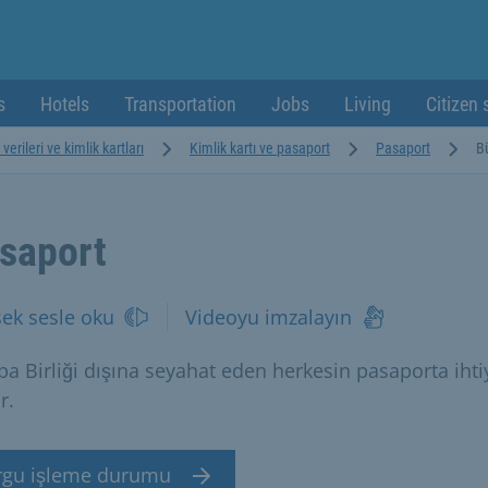
s
Hotels
Transportation
Jobs
Living
Citizen 
 verileri ve kimlik kartları
Kimlik kartı ve pasaport
Pasaport
B
saport
ek sesle oku
Videoyu imzalayın
pa Birliği dışına seyahat eden herkesin pasaporta ihti
r.
rgu işleme durumu