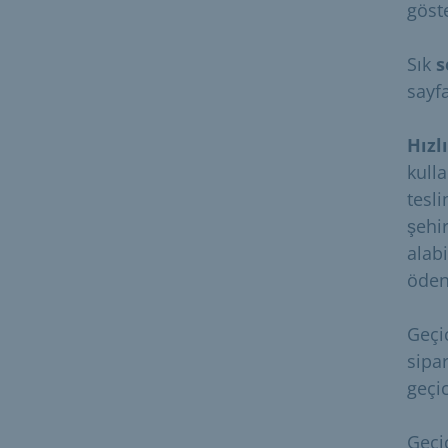
göste
Sık
s
sayfa
Hızl
kulla
tesl
şehi
alabi
öden
Geçi
sipa
geçic
Geçic