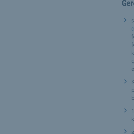
Ger
s
d
f
f
k
ç
e
K
p
b
1
k