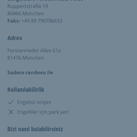
Ruppertstraße 19
80466 München
Faks:
+49 89 790786633
Adres
Forstenrieder Allee 61a
81476 München
Sadece randevu ile
Kullanılabilirlik
Mevcut:
Engelsiz erişim
Mevcut değil:
Engelliler için park yeri
Bizi nasıl bulabilirsiniz