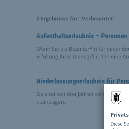
2 Ergebnisse für "Verbeamtet"
Aufenthaltserlaubnis – Personen
Wenn Sie als Beamter*in für einen deu
Erfüllung Ihrer Dienstpflichten eine Au
Niederlassungserlaubnis für Per
Sie sind seit drei Jahren verbeamtet 
beantragen.