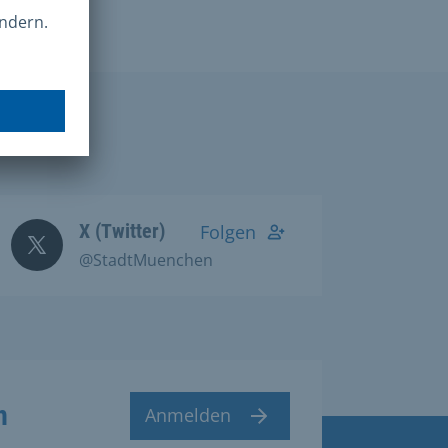
X (Twitter)
Folgen
@StadtMuenchen
n
Anmelden