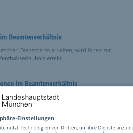
 im Beamtenverhältnis
tschen Dienstherrn arbeiten, wird Ihnen zur
fenthaltserlaubnis erteilt.
sonen im Beamtenverhältnis
und wollen eine Niederlassungserlaubnis