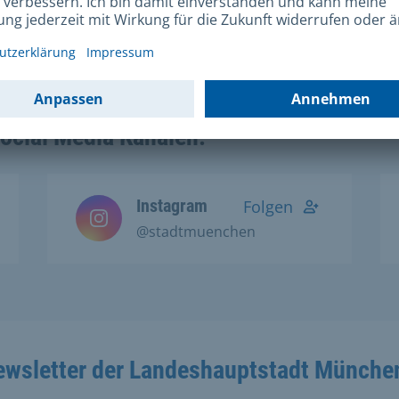
Social Media Kanälen:
Instagram
Folgen
@stadtmuenchen
ewsletter der Landeshauptstadt Münche