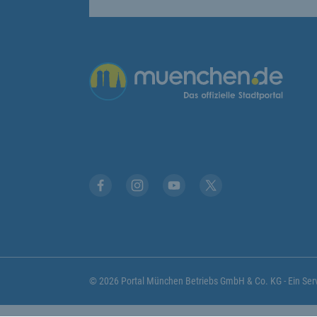
Übergreifende Links
Stadt München auf Facebook
Stadt München auf Instagram
Stadt München auf YouTub
Stadt München auf X
© 2026 Portal München Betriebs GmbH & Co. KG - Ein S