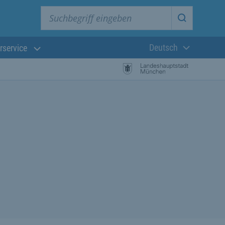
Suchbegriff eingeben
Suche star
Deutsch
rservice
Aktuelle Sprach
istungssuche Starten