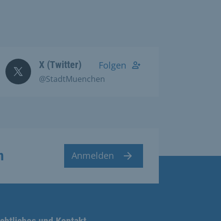
X (Twitter)
Folgen
@StadtMuenchen
n
Anmelden
chtliches und Kontakt