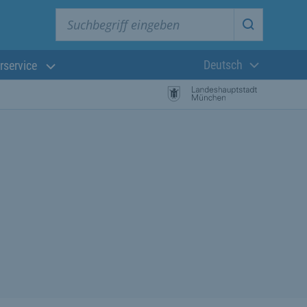
Suchbegriff eingeben
Suche star
Deutsch
rservice
Aktuelle Sprach
istungssuche Starten