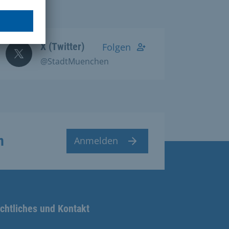
X (Twitter)
Folgen
@StadtMuenchen
n
Anmelden
chtliches und Kontakt