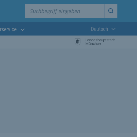
Suchbegriff eingeben
Suche star
Deutsch
rservice
Aktuelle Sprach
istungssuche Starten