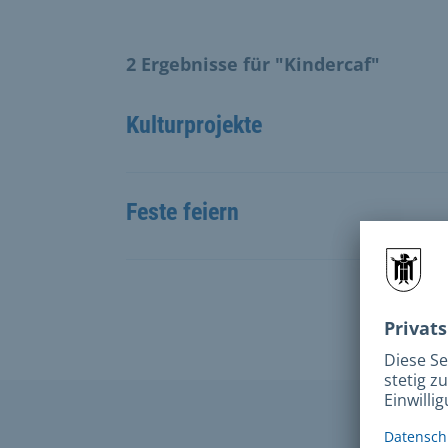
2 Ergebnisse für "Kindercaf"
Kulturprojekte
Feste feiern