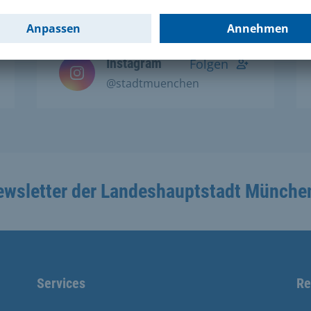
Social Media Kanälen:
Instagram
Folgen
@stadtmuenchen
ewsletter der Landeshauptstadt Münche
Services
Re