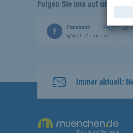
Folgen Sie uns auf unseren 
Facebook
Folgen
@Stadt.Muenchen
Immer aktuell: N
Übergreifende Links