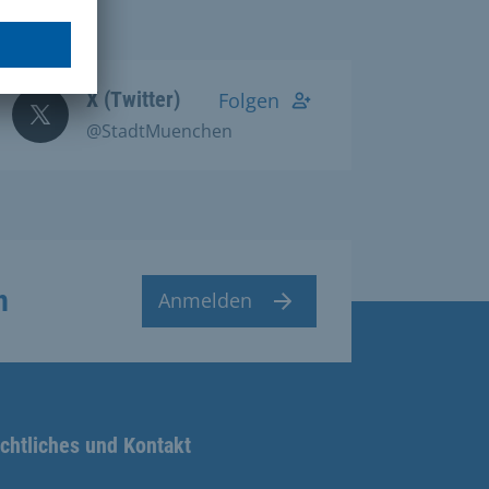
X (Twitter)
Folgen
@StadtMuenchen
n
Anmelden
chtliches und Kontakt