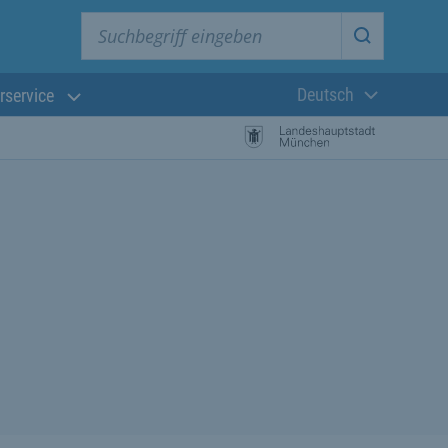
Suchbegriff eingeben
Suche star
Deutsch
rservice
Aktuelle Sprach
istungssuche Starten