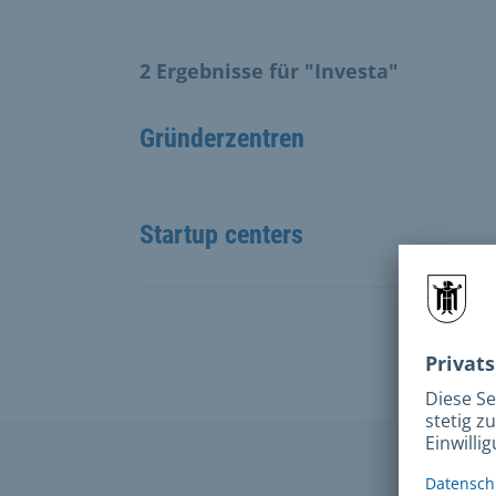
2 Ergebnisse für "Investa"
Gründerzentren
Startup centers