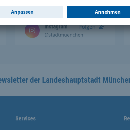
Social Media Kanälen:
Instagram
Folgen
@stadtmuenchen
ewsletter der Landeshauptstadt Münche
Services
Re