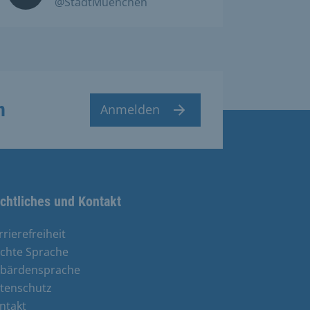
@StadtMuenchen
n
Anmelden
chtliches und Kontakt
rrierefreiheit
ichte Sprache
bärdensprache
tenschutz
ntakt