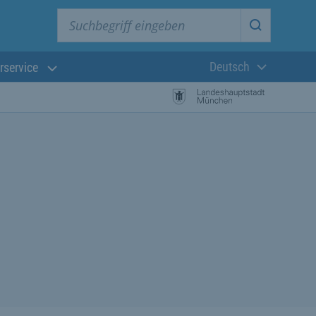
Suchbegriff eingeben
Suche star
Deutsch
rservice
Aktuelle Sprach
istungssuche Starten