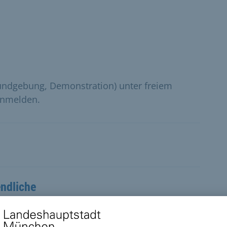
undgebung, Demonstration) unter freiem
anmelden.
ndliche