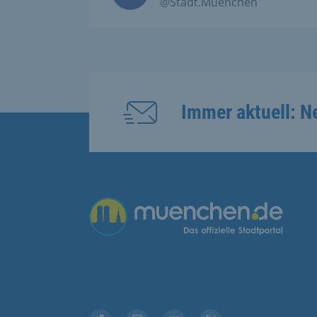
@Stadt.Muenchen
Immer aktuell: N
Übergreifende Links