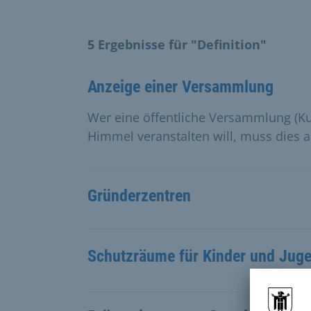
5 Ergebnisse für "Definition"
Anzeige einer Versammlung
Wer eine öffentliche Versammlung (K
Himmel veranstalten will, muss dies 
Gründerzentren
Schutzräume für Kinder und Juge