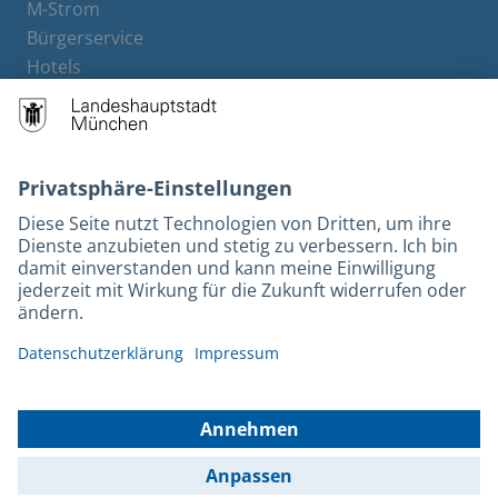
M-Strom
Bürgerservice
Hotels
Rechtliches und Kontakt
Barrierefreiheit
Leichte Sprache
Gebärdensprache
Datenschutz
Kontakt
Impressum
© 2026 Portal München Betriebs GmbH & Co. KG - Ein Service der
Landeshauptstadt München und der Stadtwerke München GmbH