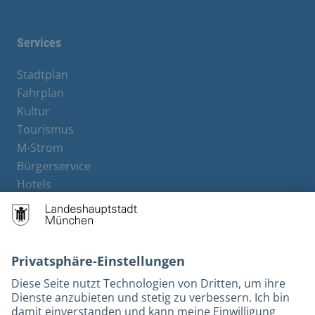
Services
Stadtplan
Fahrplan
Kultur
Tourismus
M-Strom
Bürgerservice
Hotels
Rechtliches und Kontakt
Barrierefreiheit
Leichte Sprache
Gebärdensprache