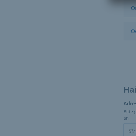
О
О
На
Adre
Bitte
an