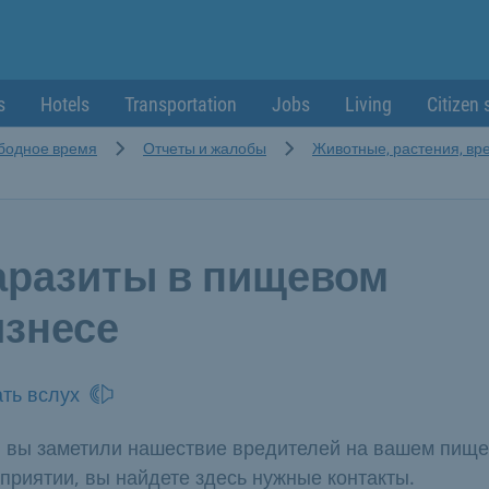
s
Hotels
Transportation
Jobs
Living
Citizen 
ободное время
Отчеты и жалобы
Животные, растения, вр
аразиты в пищевом
изнесе
ть вслух
 вы заметили нашествие вредителей на вашем пищ
приятии, вы найдете здесь нужные контакты.