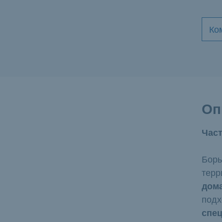
Ко
Оп
Част
Борь
терр
дома
подх
спе