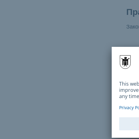
Пр
Зако
Сс
С
Н
П