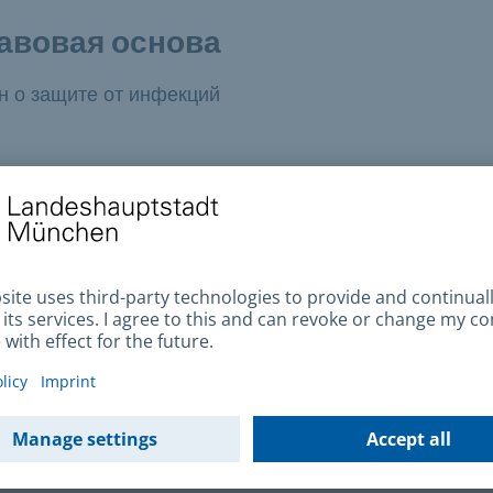
авовая основа
н о защите от инфекций
ылки и файлы для скачивания
ообщить о крысах
арушение запрета на кормление голубей
одать жалобу на недостатки питания или гигиены