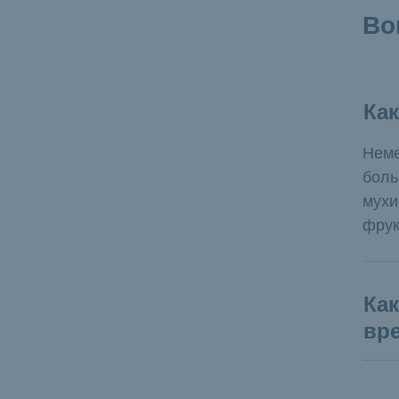
Во
Ка
Неме
боль
мухи
фрук
Ка
вр