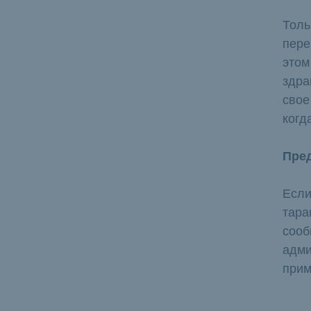
Толь
пере
этом
здра
свое
когд
Пре
Если
тара
сооб
адми
прим