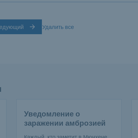
едующий
Удалить все
и
Уведомление о
заражении амброзией
Каждый, кто заметит в Мюнхене