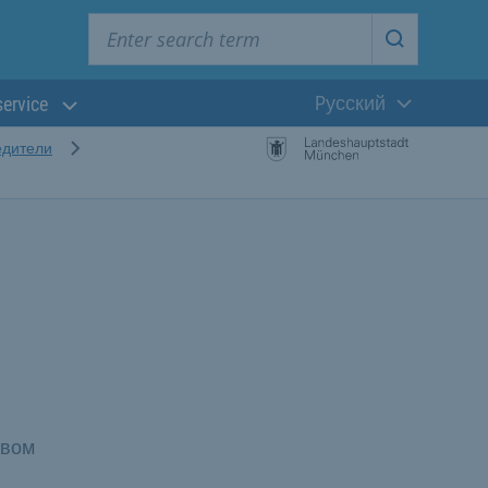
Enter search term
Start searc
Pусский
service
Текущий язык
едители
евом