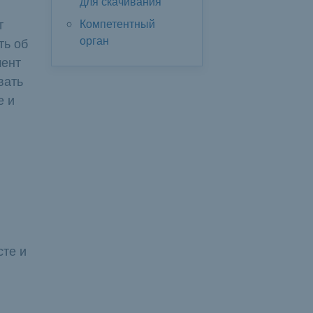
для скачивания
т
Компетентный
орган
ть об
мент
вать
е и
сте и