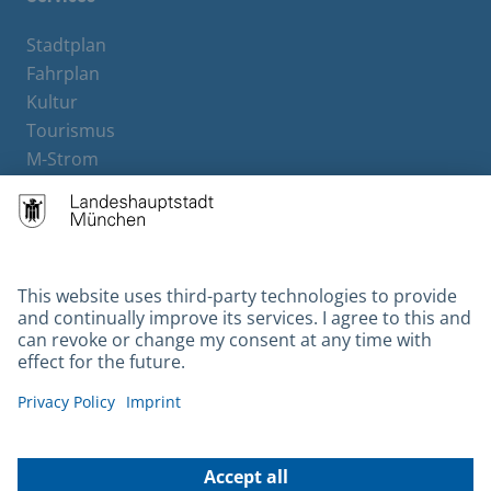
Stadtplan
Fahrplan
Kultur
Tourismus
M-Strom
Bürgerservice
Hotels
Contact
Barrierefreiheit
Leichte Sprache
Gebärdensprache
Datenschutz
Kontakt
Impressum