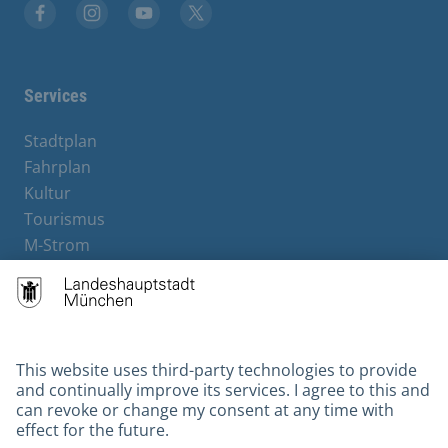
Facebook
Instagram
YouTube
X
Services
Stadtplan
Fahrplan
Kultur
Tourismus
M-Strom
Bürgerservice
Hotels
Contact
Barrierefreiheit
Leichte Sprache