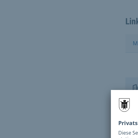
Lin
M
Kon
Tie