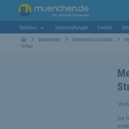
Rathaus
Veranstaltungen
Freizeit
Seh
Startseite
Bürgerservice
Engagement und Freizeit
Me
Tiefbau
Me
St
Vorl
Sie 
entd