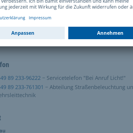
ßenbeleuchtung und Verkehrsleittechnik
rnet
-Mail schreiben
efon
+49 89 233-96222
− Servicetelefon "Bei Anruf Licht!"
+49 89 233-761301
− Abteilung Straßenbeleuchtung u
ehrsleittechnik
t
bau