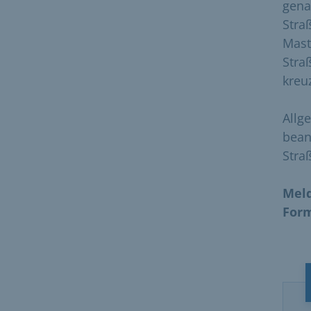
gena
Stra
Mast
Stra
kreu
Allg
bean
Stra
Meld
For