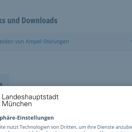
ks und Downloads
elden von Ampel-Störungen
takt
fbau