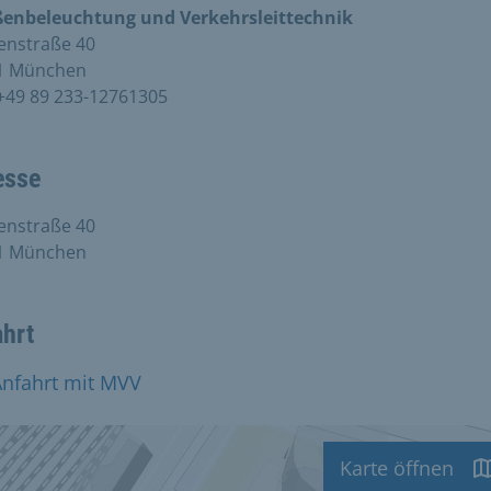
ßenbeleuchtung und Verkehrsleittechnik
enstraße 40
1 München
+49 89 233-12761305
esse
enstraße 40
1 München
ahrt
Anfahrt mit MVV
Karte öffnen