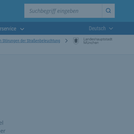
Suchbegriff eingeben
Suche star
Deutsch
rservice
Aktuelle Sprach
n Störungen der Straßenbeleuchtung
el
ber