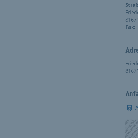
Stra
Fried
8167
Fax:
Adr
Fried
8167
Anf