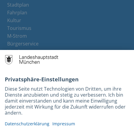
Stadtplan
Fahrplan
Kultur
Tourismus
M-Strom
Bürgerservice
Hotels
Rechtliches und Kontakt
Barrierefreiheit
Leichte Sprache
Gebärdensprache
Datenschutz
Kontakt
Impressum