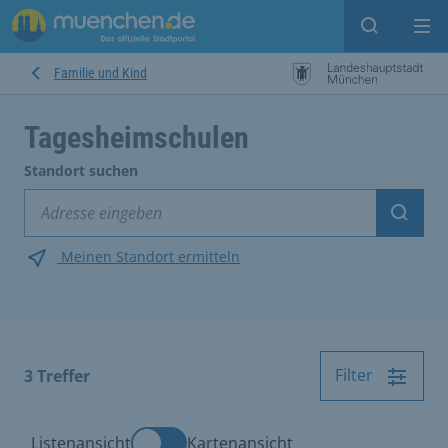
Suche ein
Mei
Familie und Kind
Tagesheimschulen
Standort suchen
Suche
Meinen Standort ermitteln
Filter
3
Treffer
Listenansicht
Kartenansicht