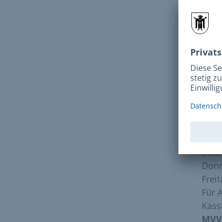
S
S
Eine
Öffn
eine
dies
Kass
Mont
Dien
Mitt
Donn
Freit
Für 
Kass
MVV-