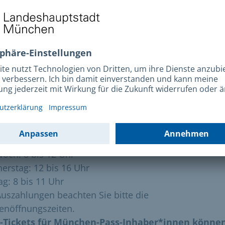
a.
geschlossen
o.
geschlossen
 Terminvergabe ist auch außerhalb der
ungszeiten möglich.
Bitte vereinbaren Sie telefonis
n Termin. Falls Sie bereits eine Sachbearbeitung haben
 auch per E-Mail möglich.
enzeiten SBH:
ag: 8 bis 12 Uhr
stag: geschlossen
woch: 8 bis 12 Uhr
erstag: 12 bis 16 Uhr
ag: 8 bis 11 Uhr
Auszahlungen beachten Sie bitte die
enöffnungszeiten.
Tickets für München-Pass-Inhaber*innen können