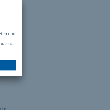
ch
, ist
 in