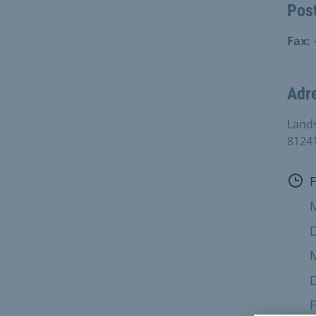
Pos
Fax:
Adr
Land
8124
Öff
D
M
F