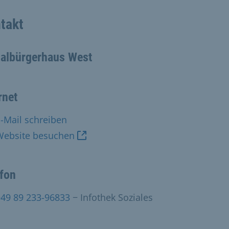
takt
ialbürgerhaus West
rnet
-Mail schreiben
Website besuchen
efon
+49 89 233-96833
− Infothek Soziales