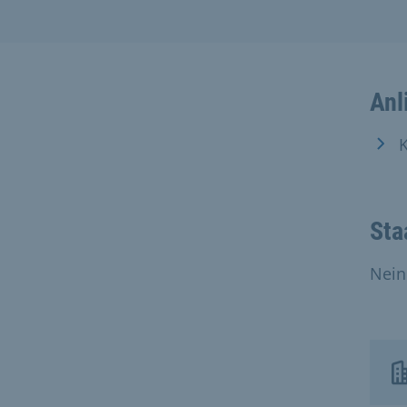
Anl
K
Sta
Nein