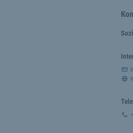
Kon
Soz
Inte
E
Tel