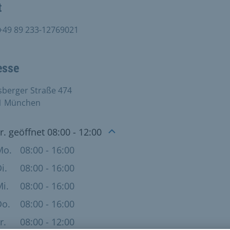
t
+49 89 233-12769021
esse
sberger Straße 474
1 München
nungszeiten
Fr. geöffnet 08:00 - 12:00
Mo.
08:00 - 16:00
i.
08:00 - 16:00
i.
08:00 - 16:00
Do.
08:00 - 16:00
r.
08:00 - 12:00