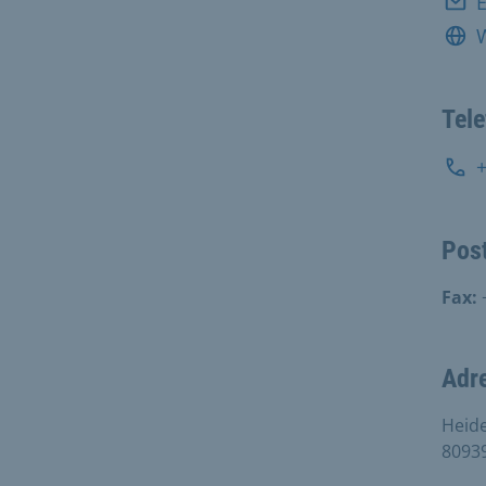
E
Tel
Pos
Fax:
Adr
Heid
8093