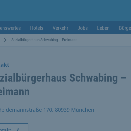
enswertes
Hotels
Verkehr
Jobs
Leben
Bürge
Sozialbürgerhaus Schwabing – Freimann
takt
zialbürgerhaus Schwabing –
eimann
Heidemannstraße 170, 80939 München
ntakt