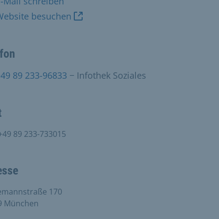
-Mail schreiben
Website besuchen
efon
+49 89 233-96833
− Infothek Soziales
t
+49 89 233-733015
esse
emannstraße 170
9 München