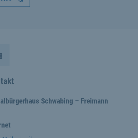
takt
ialbürgerhaus Schwabing – Freimann
rnet