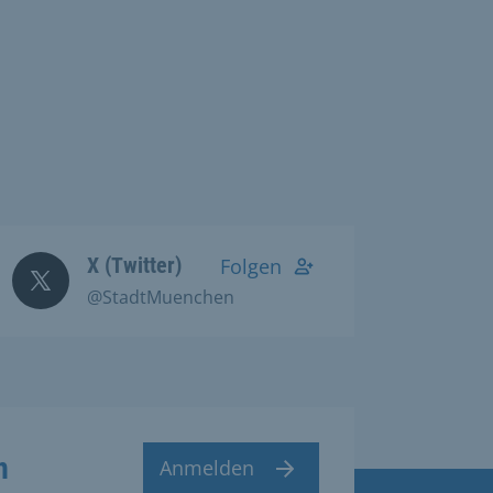
X (Twitter)
Folgen
@StadtMuenchen
n
Anmelden