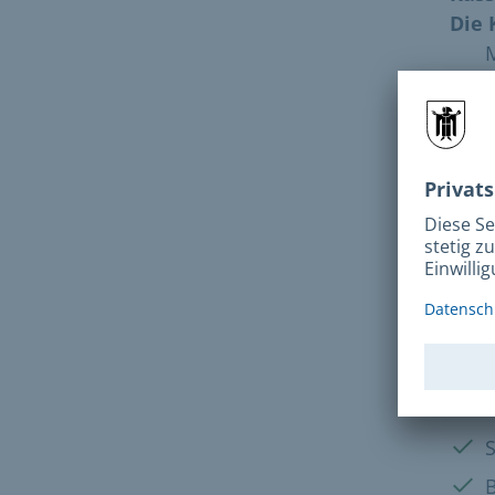
Die 
M
D
M
D
F
Für 
Kass
MVV-
jede
Barr
Vorh
Vorh