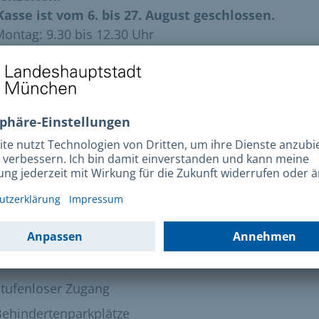
Kasse ist vom 6. bis 27. August geschlossen.
ontag: 9.30 bis 12.30 Uhr
ienstag: geschlossen
ittwoch: 9.30 bis 12.30 Uhr
onnerstag: 11 bis 14 Uhr
reitag: geschlossen
Auszahlungen beachten Sie bitte die
enöffnungszeiten.
Tickets für München-Pass-Inhaber*innen können
m der 12 Sozialbürgerhäuser gekauft werden
.
ierefreiheit
anden:
Stufenloser Zugang
anden:
Behindertenparkplätze