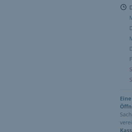
Öff
D
M
F
S
S
Eine
Öffn
Sach
vere
Kass