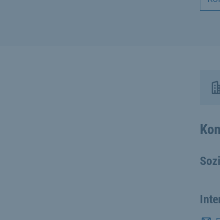
Kon
Soz
Inte