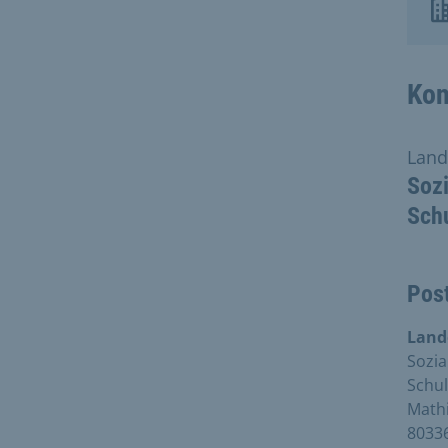
Kon
Land
Sozi
Sch
Pos
Land
Sozia
Schul
Mathi
8033