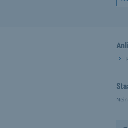
Anl
K
Sta
Nein