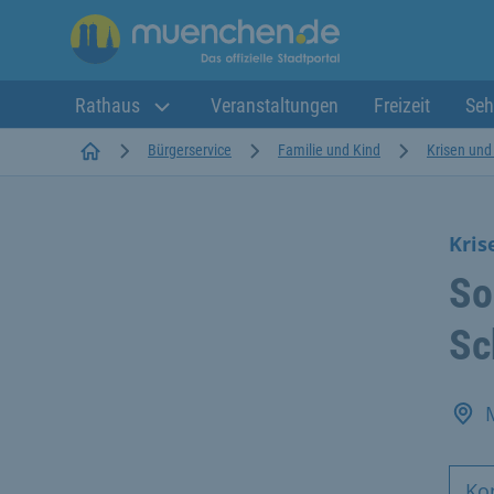
Rathaus
Veranstaltungen
Freizeit
Seh
Startseite
Bürgerservice
Familie und Kind
Krisen und
Kris
So
Sc
Ko