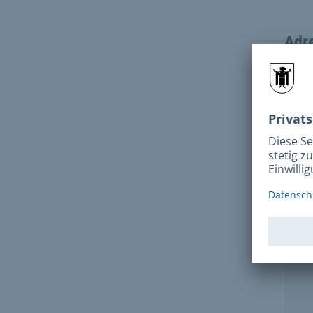
Adr
Mathi
8033
Anf