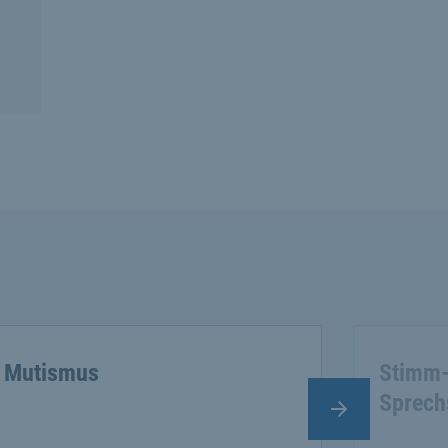
Mutismus
Stimm-
Sprech
Nächster Slide