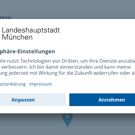
esse
ldenstraße 3a
6 München
ahrt
Anfahrt mit MVV
Karte öffnen