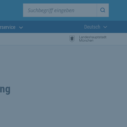
Suchbegriff eingeben
Suche star
Deutsch
rservice
Aktuelle Sprach
ung