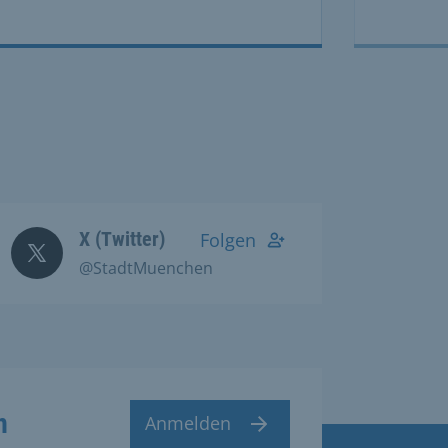
X (Twitter)
Folgen
@StadtMuenchen
n
Anmelden