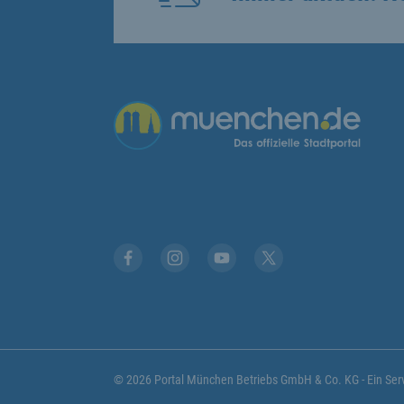
Übergreifende Links
Stadt München auf Facebook
Stadt München auf Instagram
Stadt München auf YouTub
Stadt München auf X
© 2026 Portal München Betriebs GmbH & Co. KG - Ein S