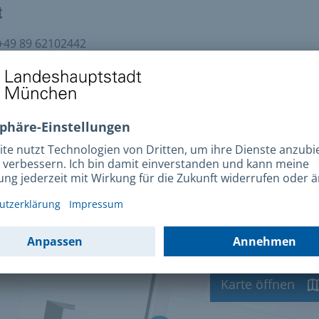
t
+49 89 62102442
esse
oriumsplatz 2
5 München
ahrt
Anfahrt mit MVV
Karte öffnen