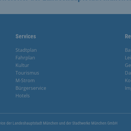
Services
Re
Stadtplan
Ba
Fahrplan
Le
Kultur
Ge
Tourismus
Da
M-Strom
Ko
Bürgerservice
Im
e
Hotels
ervice der Landeshauptstadt München und der Stadtwerke München GmbH