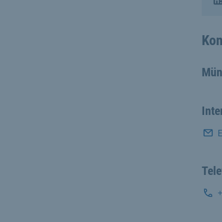
Kon
Mün
Inte
E
Tel
+