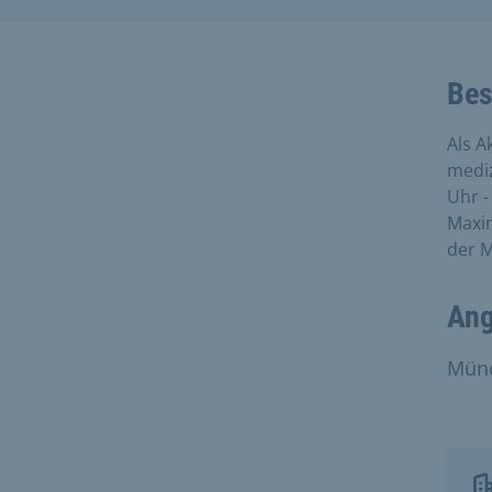
Bes
Als A
mediz
Uhr -
Maxim
der 
Ang
Münc