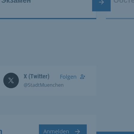
Экзамен
Обст
Nächster Slide
X (Twitter)
Folgen
@StadtMuenchen
n
Anmelden