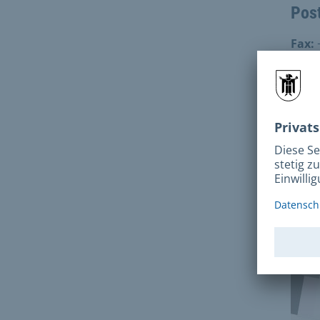
Pos
Fax:
Adr
Sanat
8154
Anf