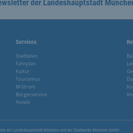
ewsletter der Landeshauptstadt Münche
Services
Re
Stadtplan
Ba
Fahrplan
Le
Kultur
Ge
Tourismus
Da
M-Strom
Ko
Bürgerservice
Im
e
Hotels
ervice der Landeshauptstadt München und der Stadtwerke München GmbH