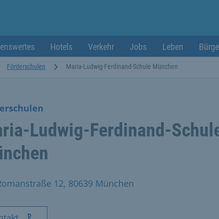
enswertes
Hotels
Verkehr
Jobs
Leben
Bürge
Förderschulen
Maria-Ludwig-Ferdinand-Schule München
erschulen
ria-Ludwig-Ferdinand-Schul
nchen
Romanstraße 12, 80639 München
ntakt