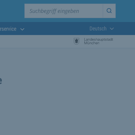
Suchbegriff eingeben
Suche star
Deutsch
rservice
Aktuelle Sprach
e