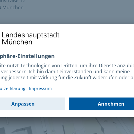
nstraße 12
9 München
ahrt
Anfahrt mit MVV
Karte öffnen