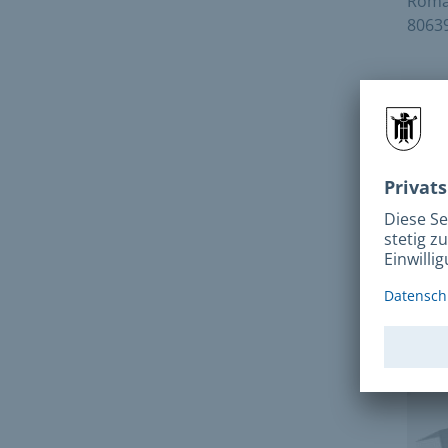
Roma
8063
Anf