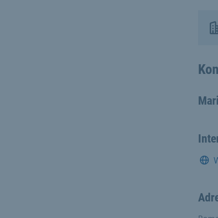
Kon
Mar
Inte
Adr