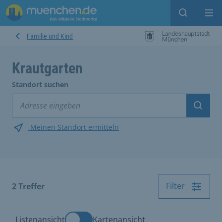
Suche ein
Mei
Familie und Kind
Krautgarten
Standort suchen
Suche
Meinen Standort ermitteln
Filter
2
Treffer
Listenansicht
Kartenansicht