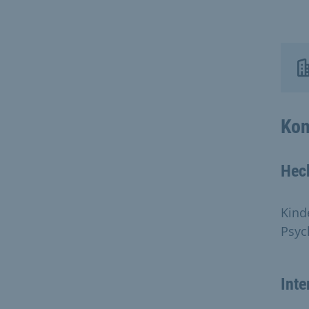
Kon
Heck
Kind
Psyc
Inte