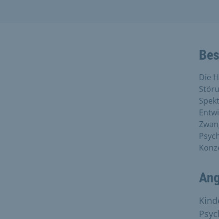
Bes
Die H
Störu
Spekt
Entwi
Zwang
Psych
Konz
Ang
Kind
Psyc