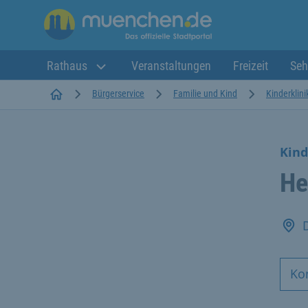
Rathaus
Veranstaltungen
Freizeit
Seh
Startseite
Bürgerservice
Familie und Kind
Kinderklin
Kind
He
Ko