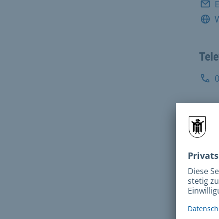
E
Tel
Pos
Fax:
Adr
Deise
8153