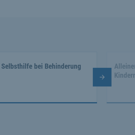
Selbsthilfe bei Behinderung
Allein
Kinder
Nächster Slide