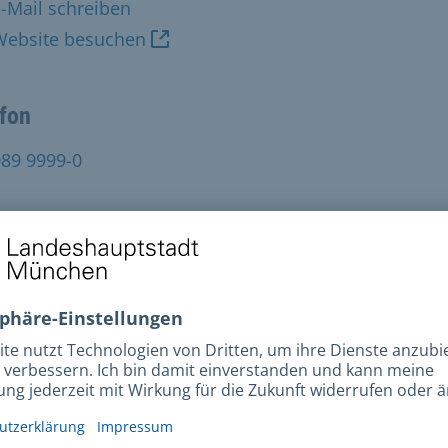
-Mail schreiben
Website besuchen
efon
089 9999-0
t
089 9999-1111
esse
nhofener Straße 28
9 München