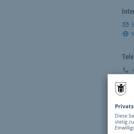
Inte
E
Tel
Pos
Fax:
Adr