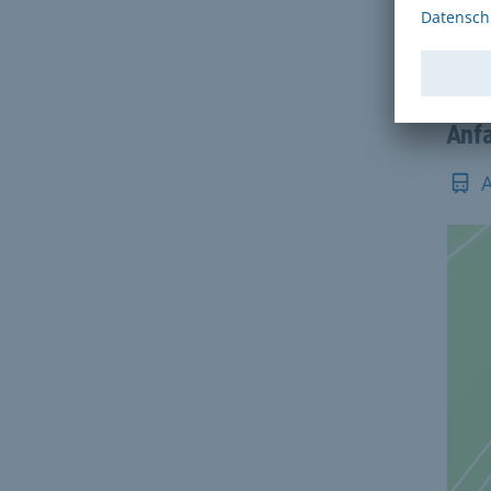
Sach
8154
Anf