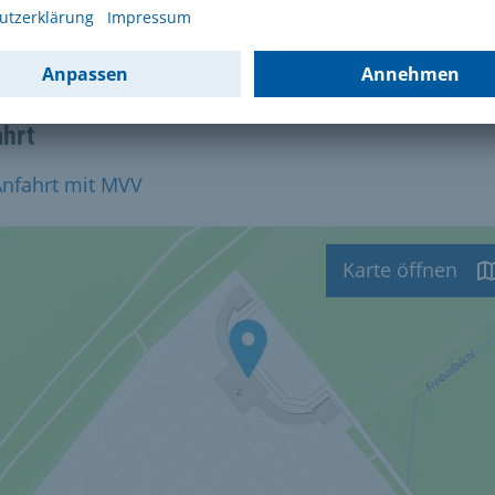
senstraße 2
3 München
ahrt
Anfahrt mit MVV
Karte öffnen