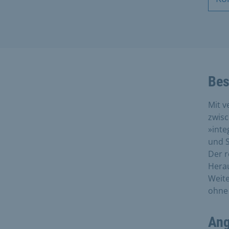
Bes
Mit v
zwis
»inte
und S
Der r
Herau
Weite
ohne
Ang