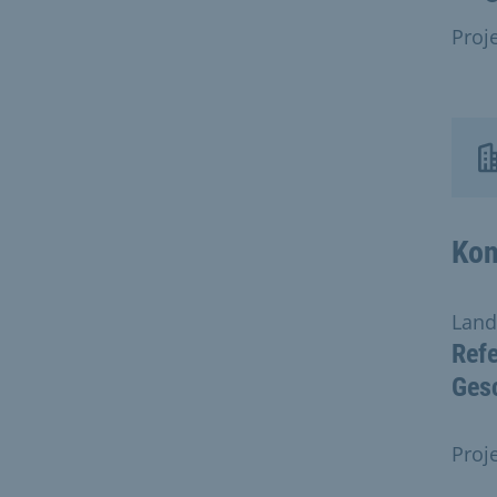
Proj
Kon
Land
Refe
Ges
Proj