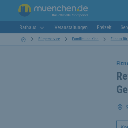
Rathaus
Veranstaltungen
Freizeit
Seh
Startseite
Bürgerservice
Familie und Kind
Fitness für 
Fitn
Re
Ge
Ko