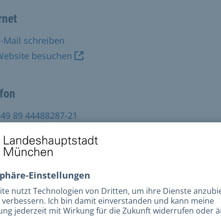
rnet
-Mail schreiben
Website besuchen
efon
+49 89 44488287-21
t
+49 89 44488287-22
esse