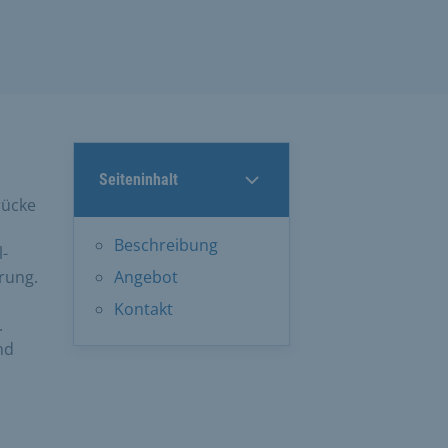
Seiteninhalt
rücke
Beschreibung
l-
rung.
Angebot
Kontakt
.
nd