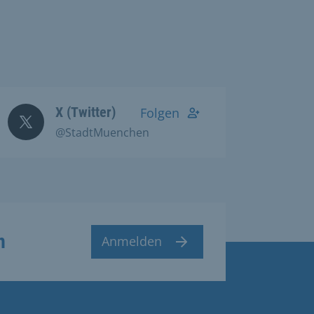
X (Twitter)
Folgen
@StadtMuenchen
n
Anmelden