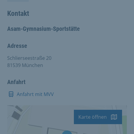
17:00
Kontakt
18:00
Asam-Gymnasium-Sportstätte
19:00
20:00
Adresse
21:00
Schlierseestraße 20
81539 München
22:00
Anfahrt
23:00
Anfahrt mit MVV
24:00
Karte öffnen