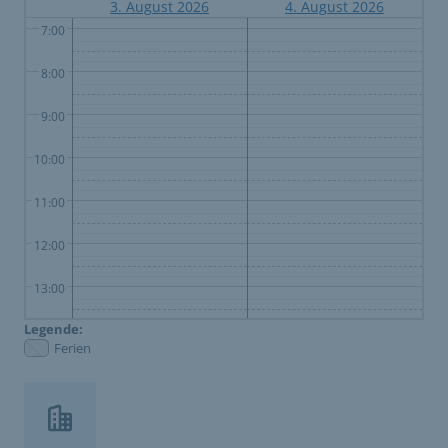
3. August 2026
4. August 2026
7:00
8:00
9:00
10:00
11:00
12:00
13:00
Legende:
14:00
Ferien
15:00
16:00