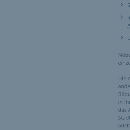
I
g
Neb
einz
Die 
and
Bild
in I
das 
Stad
aust