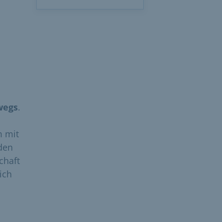
wegs
.
m mit
den
chaft
ich