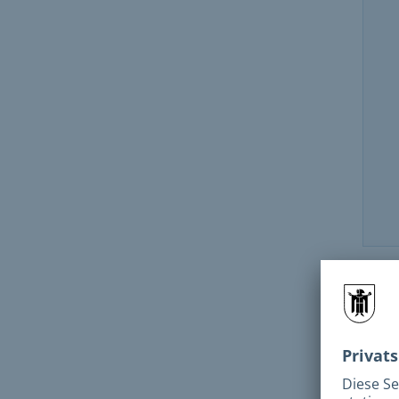
Dau
Geb