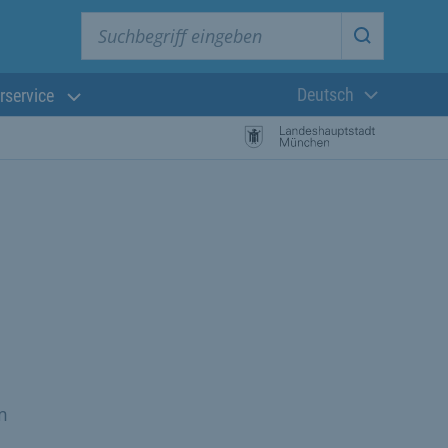
Suchbegriff eingeben
Suche star
Deutsch
rservice
Aktuelle Sprach
m