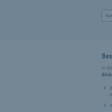
Ko
Bes
In B
Bild