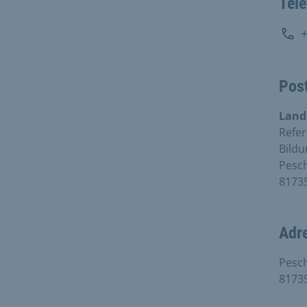
Tel
Pos
Land
Refer
Bildu
Pesc
8173
Adr
Pesc
8173