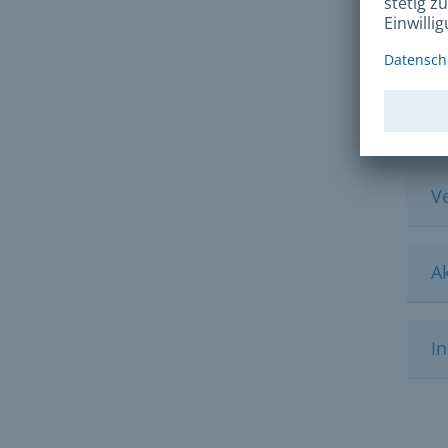
kost
Lin
V
A
I