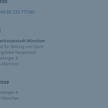
efon
+49 89 233-775381
t
eshauptstadt München
at für Bildung und Sport
ngslokal Neuperlach
helanger 8
5 München
esse
helanger 8
5 München