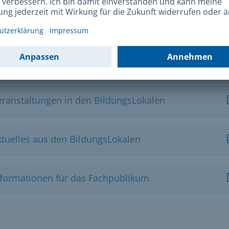
enlos
ks und Downloads
eranstaltungen in den BildungsLokalen
ktuelles aus den BildungsLokalen
nformationen für das Fachpublikum