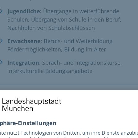
Jugendliche:
Übergänge in weiterführende
Schulen, Übergang von Schule in den Beruf,
Nachholen von Schulabschlüssen
Erwachsene
: Berufs- und Weiterbildung,
Fördermöglichkeiten, Bildung im Alter
Integration
: Sprach- und Integrationskurse,
interkulturelle Bildungsangebote
er und Kosten
ührenrahmen