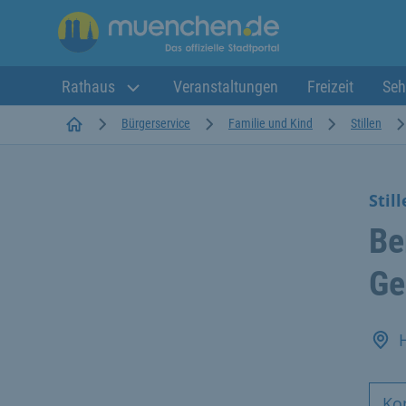
Rathaus
Veranstaltungen
Freizeit
Seh
Startseite
Bürgerservice
Familie und Kind
Stillen
Stil
Be
Ge
Ko