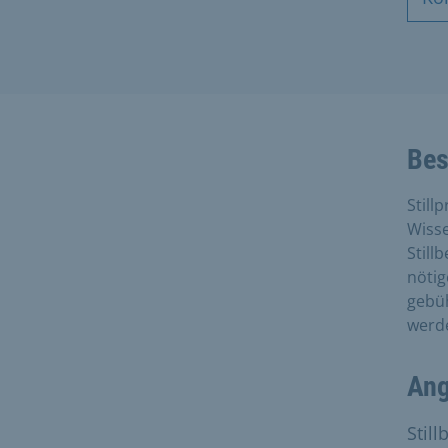
Bes
Still
Wisse
Still
nötig
gebüh
werd
Ang
Stil