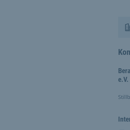
Kon
Bera
e.V.
Stil
Inte