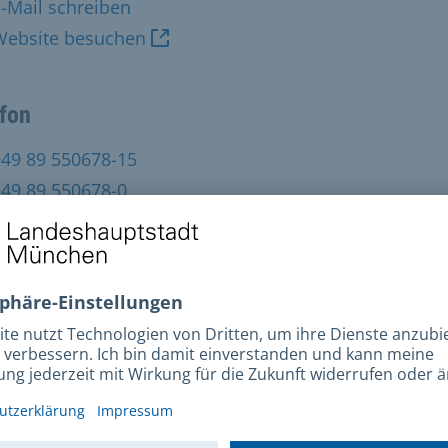
-Mail schreiben
Website besuchen
efon
+49 89 550678-15
+49 89 550678-0
esse
lstraße 17
7 München
treff: jeden Mittwoch 10.30-12 Uhr im Café Netzwerk