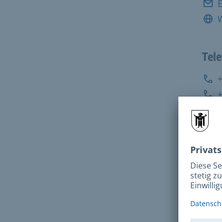
E
Tel
Adr
Häber
8033
Still