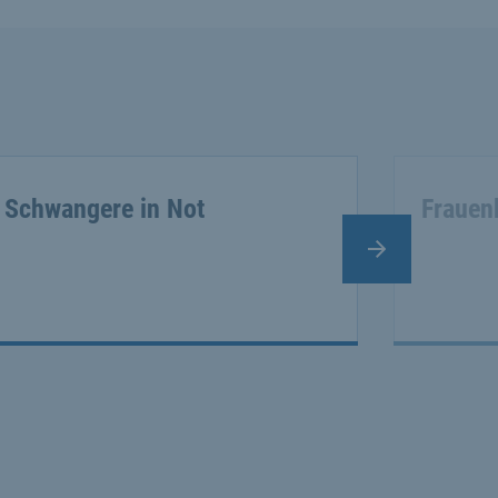
Schwangere in Not
Frauen
Nächster Slide