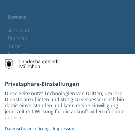
Services
Stadtplan
Fahrplan
Kultur
Tourismus
M-Strom
Bürgerservice
Hotels
Rechtliches und Kontakt
Barrierefreiheit
Leichte Sprache
Gebärdensprache