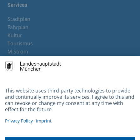
Services
Stadtplan
Fahrplan
Kultur
Tourismus
M-Strom
Bürgerservice
Hotels
Contact
Barrierefreiheit
Leichte Sprache
Gebärdensprache
Datenschutz
Kontakt