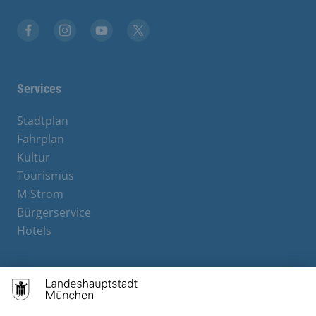
Facebook
Instagram
YouTube
X
Services
Stadtplan
Fahrplan
Kultur
Tourismus
M-Strom
Bürgerservice
Hotels
Contact
Barrierefreiheit