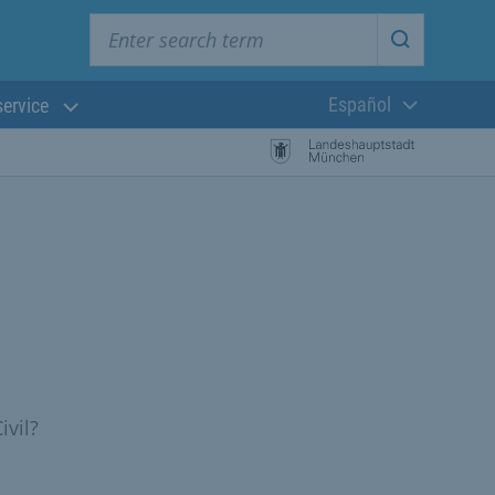
Enter search term
Start searc
Español
service
Lengua actual:
ivil?