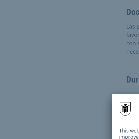
Doc
Las 
favo
con 
nece
Dur
Plaz
Cada
prese
ofic