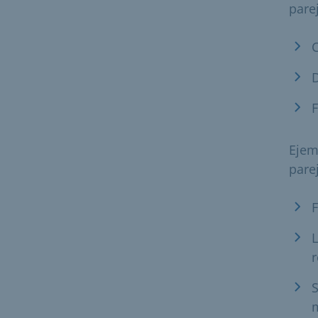
pare
D
F
Ejem
pare
F
L
r
S
m