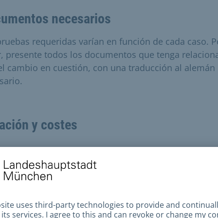
umentos necesarios
pruebas requeridas varían en función de cada caso. P
r, presente todos los documentos que tenga relacion
el cambio en cuestión, con una traducción al alemán 
sario.
ación y costes
o de tramitación
 caso individual es diferente y varía en complejidad. 
nta su solicitud utilizando el formulario de contacto,
ina de registro le informará sobre el procedimiento