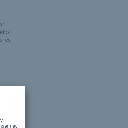
or
ados
si es
Si
 la