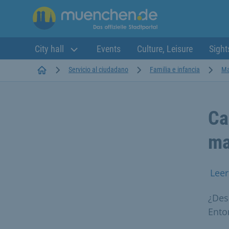
City hall
Events
Culture, Leisure
Sight
Startseite
Servicio al ciudadano
Familia e infancia
Ma
Ca
ma
Leer
¿Dese
Ento