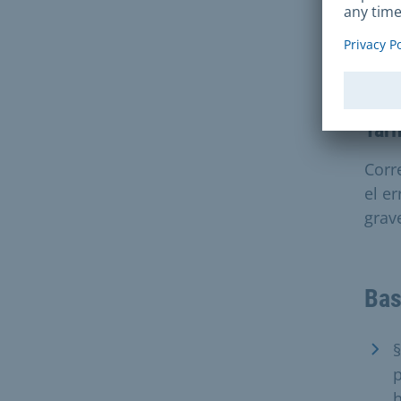
nece
caso
una c
Tari
Corr
el e
grave
Bas
§
p