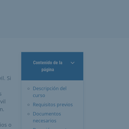
Contenido de la
página
l. Si
Descripción del
s
curso
vil
Requisitos previos
n.
Documentos
necesarios
ios o