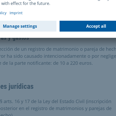
sario y el tiempo de tramitación previsto. En muchos
s, tendrá que presentar documentos originales. Se le
ita para ello.
fas y gastos
ección de un registro de matrimonio o pareja de hech
rror ha sido causado intencionadamente o por neglig
 de la parte notificante: de 10 a 220 euros.
es jurídicas
§ arts. 16 y 17 de la Ley del Estado Civil (inscripción
osterior en el registro de matrimonios y parejas de
hecho)