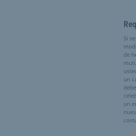
Req
Si s
modi
de h
mutu
uste
un c
debe
celeb
un er
nues
cont