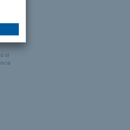
 dará
o si
encia