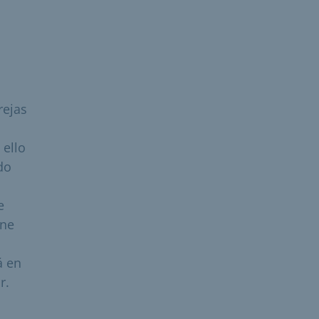
rejas
ello
do
e
ene
á en
r.