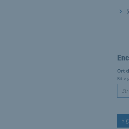
§
Enc
Ort 
Bitte
Sig