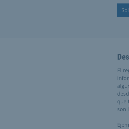
Sol
Des
El r
info
algu
desde
que 
son 
Ejem