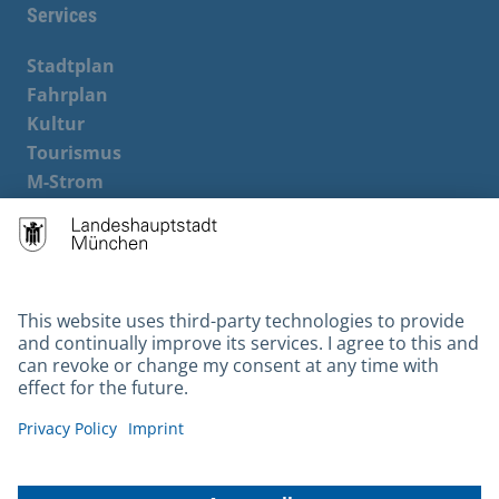
Services
Stadtplan
Fahrplan
Kultur
Tourismus
M-Strom
Bürgerservice
Hotels
Contact
Barrierefreiheit
Leichte Sprache
Gebärdensprache
Datenschutz
Kontakt