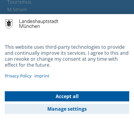
Tourismus
M-Strom
Bürgerservice
Hotels
Contact
Barrierefreiheit
Leichte Sprache
Gebärdensprache
Datenschutz
Kontakt
Impressum
© 2026 Portal München Betriebs GmbH & Co. KG - Ein Service der
Landeshauptstadt München und der Stadtwerke München GmbH