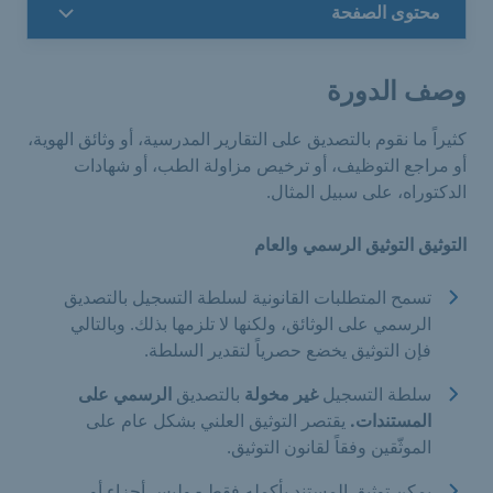
محتوى الصفحة
وصف الدورة
كثيراً ما نقوم بالتصديق على التقارير المدرسية، أو وثائق الهوية،
أو مراجع التوظيف، أو ترخيص مزاولة الطب، أو شهادات
الدكتوراه، على سبيل المثال.
التوثيق التوثيق الرسمي والعام
تسمح المتطلبات القانونية لسلطة التسجيل بالتصديق
الرسمي على الوثائق، ولكنها لا تلزمها بذلك. وبالتالي
فإن التوثيق يخضع حصرياً لتقدير السلطة.
سلطة التسجيل
غير مخولة
بالتصديق
الرسمي على
المستندات.
يقتصر التوثيق العلني بشكل عام على
الموثّقين وفقاً لقانون التوثيق.
يمكن توثيق المستند بأكمله فقط - وليس أجزاء أو