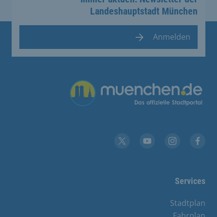
Landeshauptstadt München
Anmelden
Übergreifende Links
YouTube
X
Instagram
Facebook
Services
Stadtplan
Fahrplan