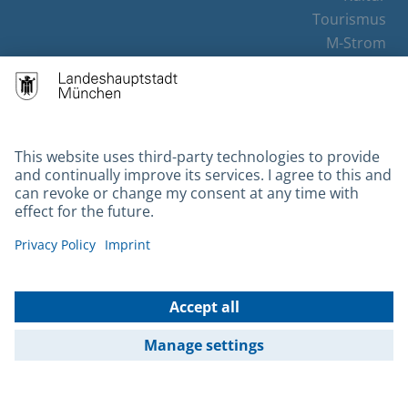
Tourismus
M-Strom
Bürgerservice
Hotels
Contact
Barrierefreiheit
Leichte Sprache
Gebärdensprache
Datenschutz
Kontakt
Impressum
© 2026 Portal München Betriebs GmbH & Co. KG - Ein Service der