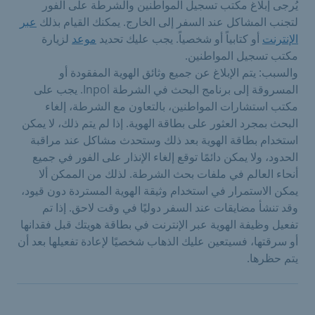
يُرجى إبلاغ مكتب تسجيل المواطنين والشرطة على الفور
لتجنب المشاكل عند السفر إلى الخارج. يمكنك القيام بذلك
عبر
الإنترنت
أو كتابياً أو شخصياً. يجب عليك تحديد
موعد
لزيارة
مكتب تسجيل المواطنين.
والسبب: يتم الإبلاغ عن جميع وثائق الهوية المفقودة أو
المسروقة إلى برنامج البحث في الشرطة Inpol. يجب على
مكتب استشارات المواطنين، بالتعاون مع الشرطة، إلغاء
البحث بمجرد العثور على بطاقة الهوية. إذا لم يتم ذلك، لا يمكن
استخدام بطاقة الهوية بعد ذلك وستحدث مشاكل عند مراقبة
الحدود، ولا يمكن دائمًا توقع إلغاء الإنذار على الفور في جميع
أنحاء العالم في ملفات بحث الشرطة. لذلك من الممكن ألا
يمكن الاستمرار في استخدام وثيقة الهوية المستردة دون قيود،
وقد تنشأ مضايقات عند السفر دوليًا في وقت لاحق. إذا تم
تفعيل وظيفة الهوية عبر الإنترنت في بطاقة هويتك قبل فقدانها
أو سرقتها، فسيتعين عليك الذهاب شخصيًا لإعادة تفعيلها بعد أن
يتم حظرها.