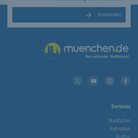
Anmelden
Übergreifende Links
YouTube
X
Instagram
Facebook
Services
Stadtplan
Fahrplan
Kultur