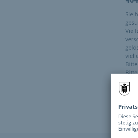
Sie 
gesuc
Viell
vers
gelö
viell
Bitt
Bitt
N
e