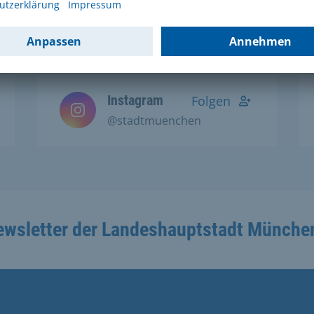
Social Media Kanälen:
Instagram
Folgen
@stadtmuenchen
ewsletter der Landeshauptstadt Münche