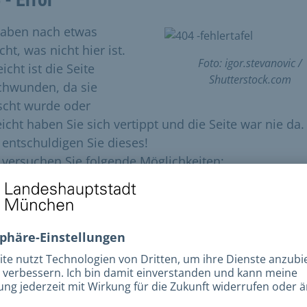
haben nach etwas
ht, was nicht hier ist.
Foto: igor.stevanovic /
eicht ist die Seite
Shutterstock.com
chwunden, da sie
scht wurde oder
eicht haben Sie sich vertippt und die Seite war nie da.
e entschuldigen Sie dieses!
e versuchen Sie folgende Möglichkeiten:
utzen Sie unsere Volltextsuche (oben rechts) um die
ntsprechende Seite zu finden.
Versuchen Sie den gewünschten Inhalt über
unsere
Homepage
zu finden.