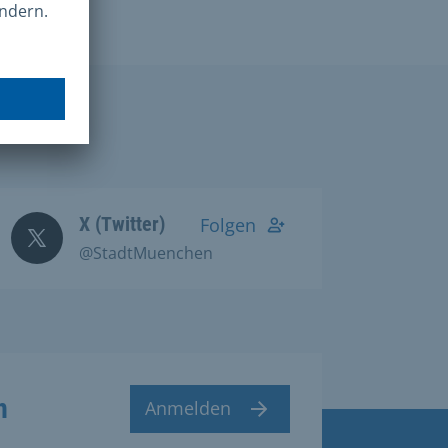
X (Twitter)
Folgen
@StadtMuenchen
n
Anmelden