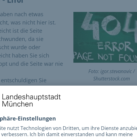
haben nach etwas
ht, was nicht hier ist.
eicht ist die Seite
chwunden, da sie
scht wurde oder
eicht haben Sie sich
ippt und die Seite war nie
Foto: igor.stevanovic /
Shutterstock.com
e entschuldigen Sie
es!
e versuchen Sie folgende Möglichkeiten:
utzen Sie unsere Volltextsuche (oben rechts) um die
ntsprechende Seite zu finden.
Versuchen Sie den gewünschten Inhalt über
unsere