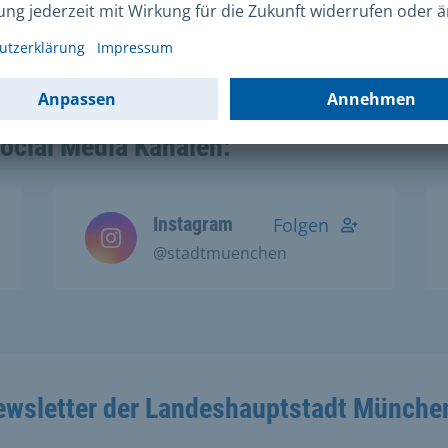
Homepage
zu finden.
Social Media Kanälen:
Instagram
Folgen
@stadtmuenchen
ewsletter der Landeshauptstadt Münche