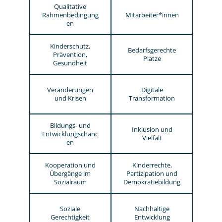
Qualitative
Rahmenbedingung
Mitarbeiter*innen
en
Kinderschutz,
Bedarfsgerechte
Prävention,
Plätze
Gesundheit
Veränderungen
Digitale
und Krisen
Transformation
Bildungs- und
Inklusion und
Entwicklungschanc
Vielfalt
en
Kooperation und
Kinderrechte,
Übergänge im
Partizipation und
Sozialraum
Demokratiebildung
Soziale
Nachhaltige
Gerechtigkeit
Entwicklung