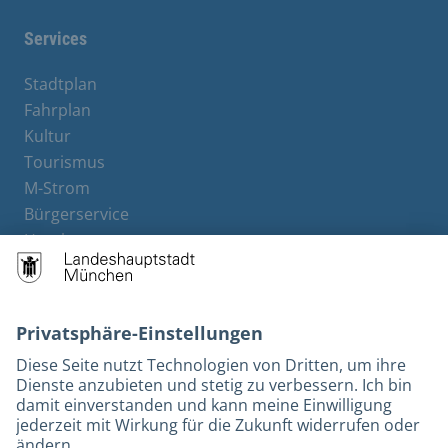
Services
Stadtplan
Fahrplan
Kultur
Tourismus
M-Strom
Bürgerservice
Hotels
Kontakt
Barrierefreiheit
Leichte Sprache
Gebärdensprache
Datenschutz