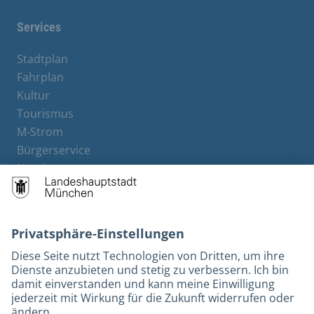
Services
Stadtplan
Fahrplan
Kultur
Tourismus
M-Strom
Bürgerservice
Hotels
Kontakt
Barrierefreiheit
Leichte Sprache
Gebärdensprache
Datenschutz