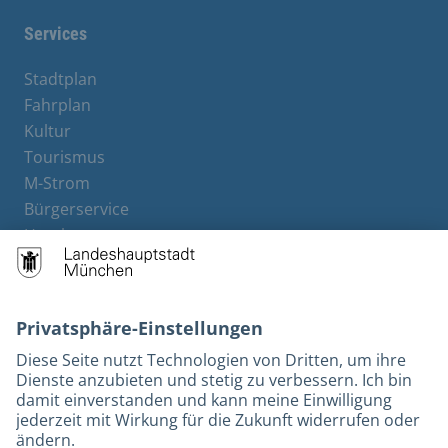
Services
Stadtplan
Fahrplan
Kultur
Tourismus
M-Strom
Bürgerservice
Hotels
Kontakt
Barrierefreiheit
Leichte Sprache
Gebärdensprache
Datenschutz