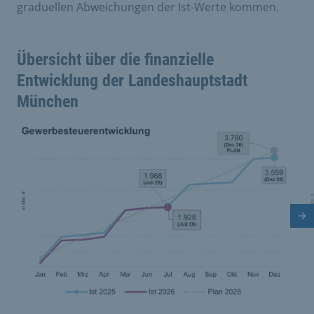
graduellen Abweichungen der Ist-Werte kommen.
Übersicht über die finanzielle
Entwicklung der Landeshauptstadt
München
Dies ist eine Bildergalerie in einem Slider. Mit den Vor
Vergrößere Bild 0
V
Nä