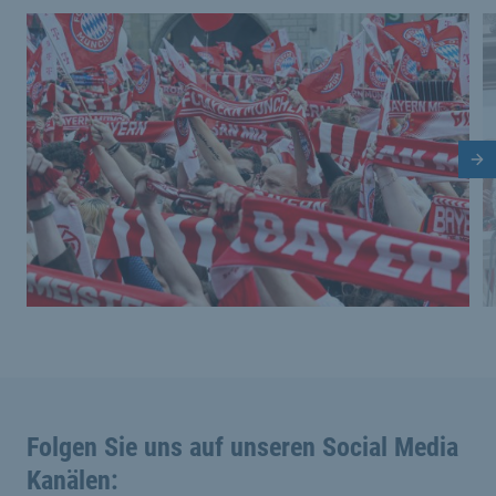
Dies ist eine Bildergalerie in einem Slider. Mit den Vor
Vergrößere Bild 0
V
Nä
Folgen Sie uns auf unseren Social Media
Kanälen: