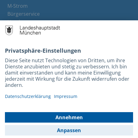
M-Strom
Bürgerservice
Hotels
Kontakt
Barrierefreiheit
Leichte Sprache
Gebärdensprache
Datenschutz
Kontakt
Impressum
© 2025 Portal München Betriebs GmbH & Co. KG - Ein Service der
Landeshauptstadt München und der Stadtwerke München GmbH