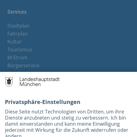
Services
Stadtplan
Fahrplan
Kultur
Tourismus
M-Strom
Bürgerservice
Hotels
Kontakt
Barrierefreiheit
Leichte Sprache
Gebärdensprache
Datenschutz