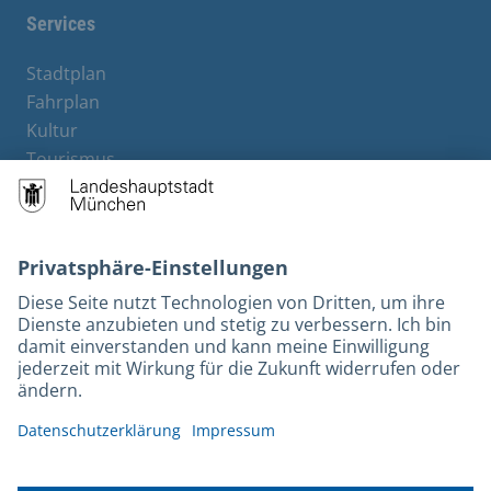
Services
Stadtplan
Fahrplan
Kultur
Tourismus
M-Strom
Bürgerservice
Hotels
Kontakt
Barrierefreiheit
Leichte Sprache
Gebärdensprache
Datenschutz
Kontakt