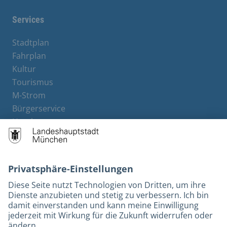
Services
Stadtplan
Fahrplan
Kultur
Tourismus
M-Strom
Bürgerservice
Hotels
Kontakt
Barrierefreiheit
Leichte Sprache
Gebärdensprache
Datenschutz