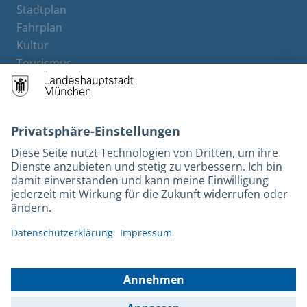
Stadtplan
Fahrplan
Kultur
Tourismus
M-Strom
Bürgerservice
Hotels
Kontakt
Barrierefreiheit
Leichte Sprache
Gebärdensprache
Datenschutz
Kontakt
Impressum