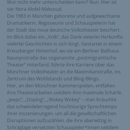
Wut nicht mehr unterscheiden kann? Nun. Hier ist
sie: Nora Abdel-Maksoud.
Die 1983 in München geborene und aufgewachsene
Dramatikerin, Regisseurin und Schauspielerin hat
der Stadt das neue deutsche Volkstheater beschert.
Im Blick dabei ein „Volk“, das Dank vielerlei Herkünfte
vielerlei Geschichten in sich birgt. Gestartet in einem
Kreuzberger Hinterhof, wo sie am Berliner Ballhaus
Naunynstraße das sogenannte „postmigrantische
Theater“ miterfand, führte ihre Karriere über das
Münchner Volkstheater an die Maximilianstraße, ins
Zentrum des Wohlstands und Bling-Blings.
Hier, an den Münchner Kammerspielen, entfalten
ihre Theaterarbeiten seitdem ihre maximale Schärfe.
„Jeeps“, „Doping“, „Wokey Wokey“ – man bräuchte
das schwindelerregend hochtourige Sprechtempo
ihrer Inszenierungen, um all die gesellschaftlichen
Disruptionen aufzuzählen, die ihre aberwitzig in
Schräglage versetzten Schauspieler*innen seitdem