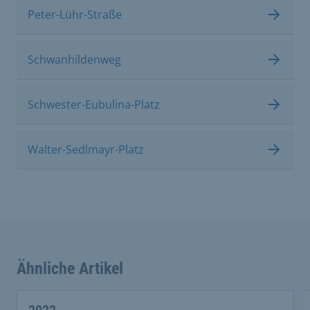
Peter-Lühr-Straße
Schwanhildenweg
Schwester-Eubulina-Platz
Walter-Sedlmayr-Platz
Ähnliche Artikel
This is a carousel with rotating cards. Use the previous 
2022