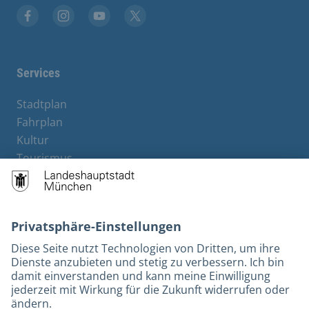
Facebook
Instagram
YouTube
Twitter
Services
Stadtplan
Fahrplan
Kultur
Tourismus
M-Strom
Bürgerservice
Hotels
Kontakt
Barrierefreiheit