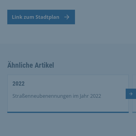
Link zum Stadtplan
Ähnliche Artikel
This is a carousel with rotating cards. Use the previous 
2022
Nä
Straßenneubenennungen im Jahr 2022