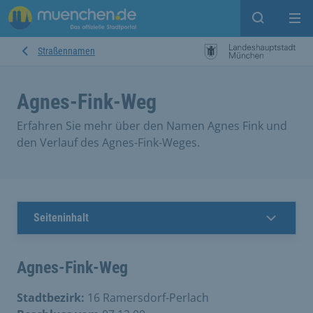
Suche ein
Mei
Straßennamen
Agnes-Fink-Weg
Erfahren Sie mehr über den Namen Agnes Fink und
den Verlauf des Agnes-Fink-Weges.
Seiteninhalt
Agnes-Fink-Weg
Stadtbezirk:
16 Ramersdorf-Perlach