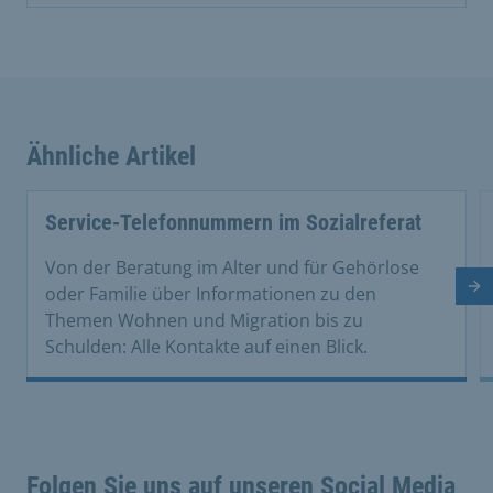
Ähnliche Artikel
This is a carousel with rotating cards. Use the previous 
Service-Telefonnummern im Sozialreferat
Von der Beratung im Alter und für Gehörlose
Nä
oder Familie über Informationen zu den
Themen Wohnen und Migration bis zu
Schulden: Alle Kontakte auf einen Blick.
Folgen Sie uns auf unseren Social Media