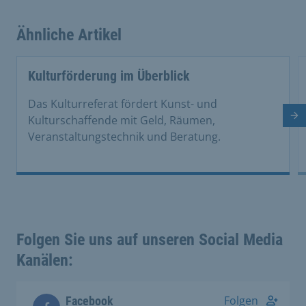
Ähnliche Artikel
This is a carousel with rotating cards. Use the previous 
Kulturförderung im Überblick
Das Kulturreferat fördert Kunst- und
Nä
Kulturschaffende mit Geld, Räumen,
Veranstaltungstechnik und Beratung.
Folgen Sie uns auf unseren Social Media
Kanälen:
Folgen
Facebook