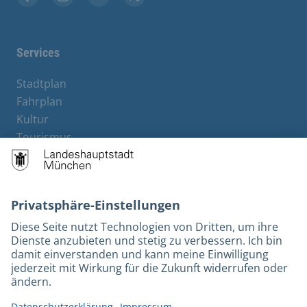
Facebook
Instagram
YouTube
Twitter
Services
Stadtplan
Fahrplan
Kultur
Tourismus
M-Strom
Bürgerservice
Hotels
Kontakt
Barrierefreiheit
Leichte Sprache
Gebärdensprache