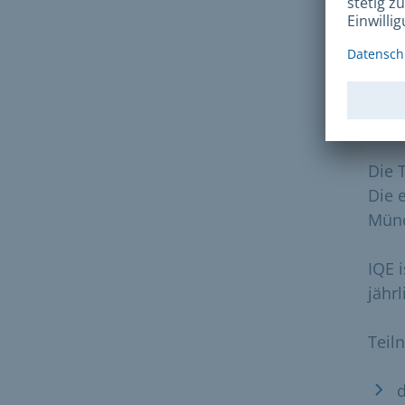
vers
gege
Bera
Zei
Die 
Die 
Münc
IQE 
jährl
Teil
d