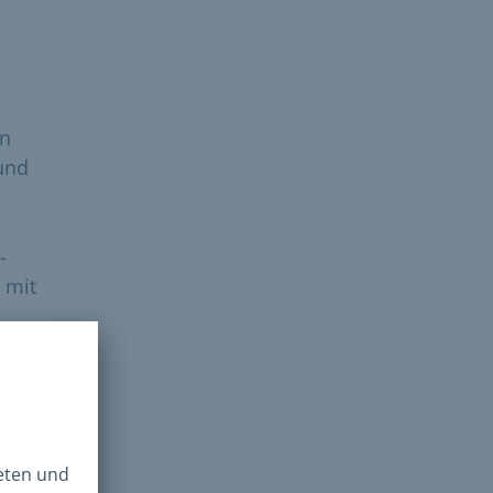
en
und
-
 mit