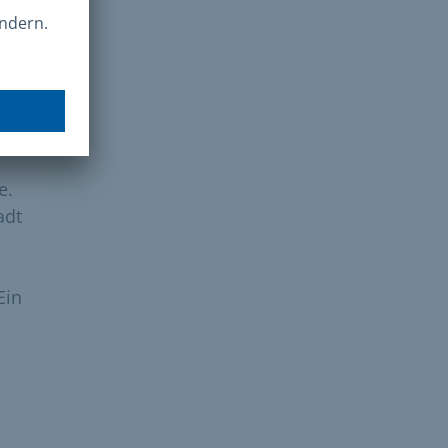
sich
E-
e.
adt
Ein