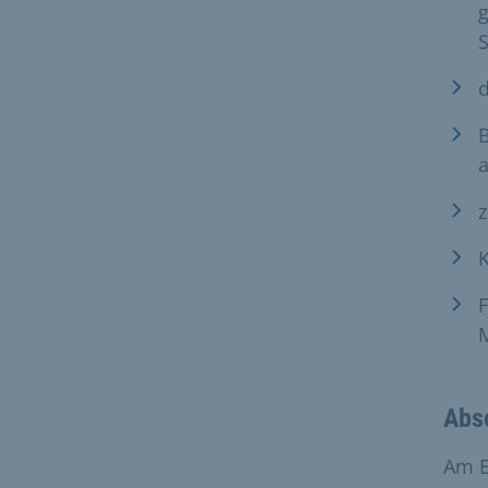
S
d
B
a
z
K
Absc
Am E