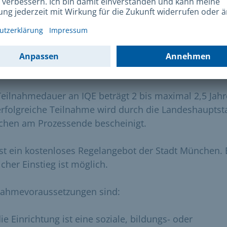
chiedenen teilnehmenden Einrichtungen und beraten 
nseitig. Dieser kollegiale Austausch wird von einer IQ
terin moderiert.
trahmen
Teilnahmedauer an IQE beträgt 2 bis maximal 2,5 Jahr
erfolgreiche Teilnahme wird durch die Landeshauptst
hen am Prozessende bescheinigt.
ist ein kostenloses Regelangebot der Stadt München. 
icher Einstieg ist möglich.
nahmevoraussetzungen sind:
ie Einrichtung ist eine soziale, bildungs- oder