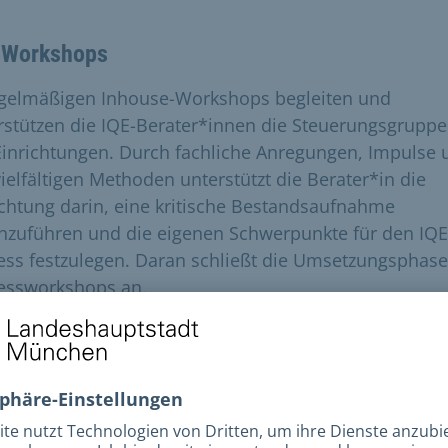
-Workshops
egelmäßigen Inhouse-Workshops begleiten und
rstützen die IQE-Berater*innen die Steuerungsgrupp
Einrichtungen. Durch fachliche Anregungen, Impulse 
vielfältigen Methoden unterstützt die Berater*in die
ichtung darin, eine kritische Bestandsaufnahme
hzuführen und die eigenen Schwerpunkte für den IQE
ess festzulegen. Daran schließt die Umsetzungsphase
essworkshops an.
itskreis IQE
inem trägerübergreifenden Arbeitskreis treffen sich
reter*innen aus den Steuerungsgruppen in den