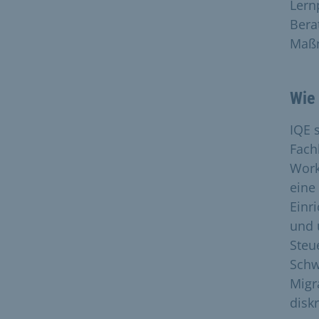
Lern
Bera
Maß
Wie 
IQE 
Fach
Work
eine
Einr
und 
Steu
Schw
Migr
disk