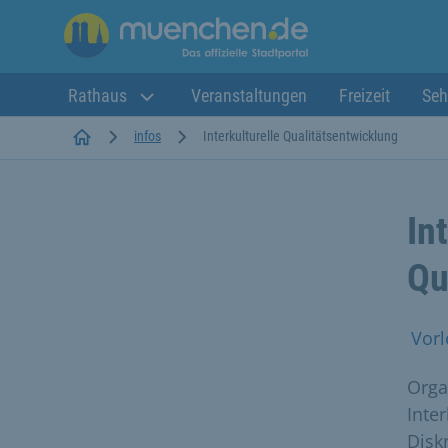
Rathaus
Veranstaltungen
Freizeit
Seh
Startseite
infos
Interkulturelle Qualitätsentwicklung
In
Qu
Vorl
Orga
Inte
Disk