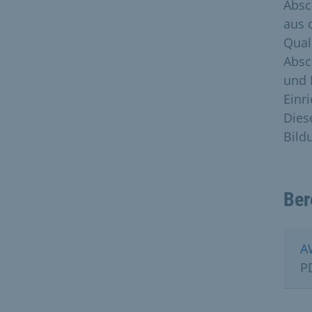
Absc
aus 
Qual
Absc
und 
Einr
Diese
Bild
Ber
A
P