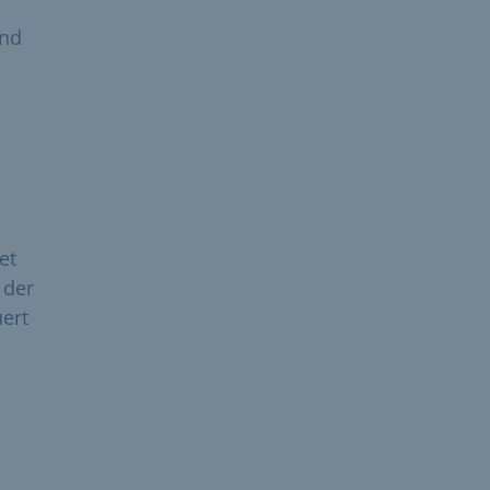
und
et
 der
uert