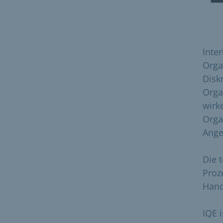
Inter
Orga
Disk
Orga
wirk
Orga
Ange
Die 
Proz
Hand
IQE i