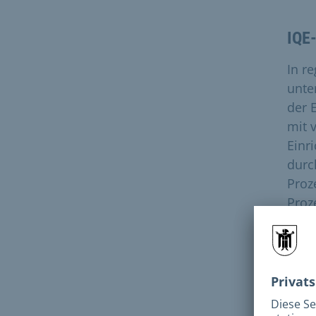
IQE
In r
unte
der 
mit 
Einr
durc
Proz
Proz
Arbe
In e
Vert